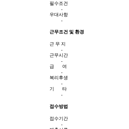
필수조건
-
우대사항
-
근무조건 및 환경
근 무 지
-
근무시간
-
급 여
-
복리후생
-
기 타
-
접수방법
접수기간
-