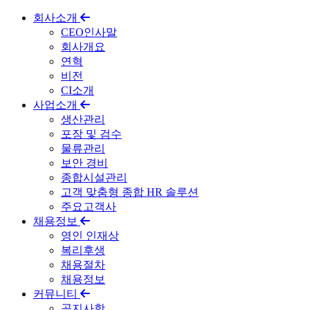
회사소개
CEO인사말
회사개요
연혁
비전
CI소개
사업소개
생산관리
포장 및 검수
물류관리
보안 경비
종합시설관리
고객 맞춤형 종합 HR 솔루션
주요고객사
채용정보
영인 인재상
복리후생
채용절차
채용정보
커뮤니티
공지사항