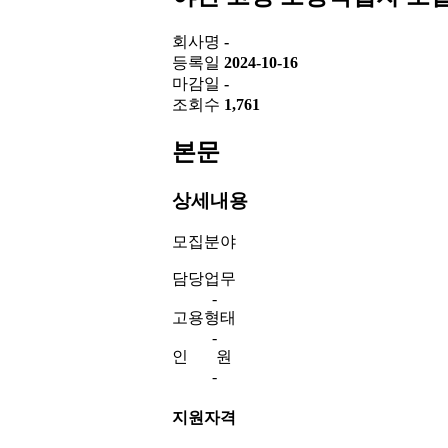
회사명
-
등록일
2024-10-16
마감일
-
조회수
1,761
본문
상세내용
모집분야
담당업무
-
고용형태
-
인 원
-
지원자격